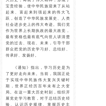
宝贵经验，使中华民族迎来了从站
起来、富起来到强起来的伟大飞
跃，创造了中华民族发展史、人类
社会进步史上的伟大奇迹。我们党
作为世界上长期执政的最大政党，
最有资格也最有底气向世人讲清楚
党的过去、现在、未来，引导干部
群众把党的历史学习好、总结好、
传承好、发扬好。
《通知》指出，学习历史是为
了更好走向未来。当前，我国正处
于实现中华民族伟大复兴关键时
期，世界正经历百年未有之大变
局。在这一重大历史时刻，组织开
展党史学习教育，对于总结历史经
验、认识历史规律、掌握历史主